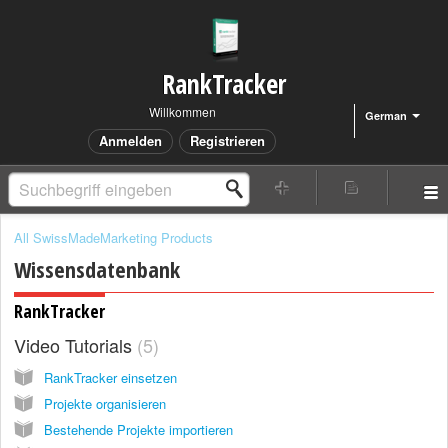
RankTracker
Willkommen
German
Anmelden
Registrieren
All SwissMadeMarketing Products
Wissensdatenbank
RankTracker
Video Tutorials
5
RankTracker einsetzen
Projekte organisieren
Bestehende Projekte importieren