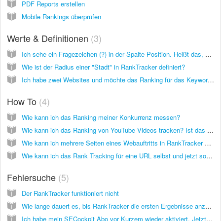
PDF Reports erstellen
Mobile Rankings überprüfen
Werte & Definitionen
3
Ich sehe ein Fragezeichen (?) in der Spalte Position. Heißt das, dass meine URL für das angegebene Keyword nicht rankt?
Wie ist der Radius einer "Stadt" in RankTracker definiert?
Ich habe zwei Websites und möchte das Ranking für das Keyword "dog training" auf beiden Seiten tracken lassen. Zählt das als 1 Keyword oder als 2 Keywords?
How To
4
Wie kann ich das Ranking meiner Konkurrenz messen?
Wie kann ich das Ranking von YouTube Videos tracken? Ist das möglich?
Wie kann ich mehrere Seiten eines Webauftritts in RankTracker messen, nicht nur die erste Seite, die RankTracker für jedes Keyword findet?
Wie kann ich das Rank Tracking für eine URL selbst und jetzt sofort aktualisieren? Ist das möglich?
Fehlersuche
5
Der RankTracker funktioniert nicht
Wie lange dauert es, bis RankTracker die ersten Ergebnisse anzeigt?
Ich habe mein SECockpit Abo vor Kurzem wieder aktiviert. Jetzt zeigt der RankTracker keine Veränderungen für meine Seiten und Keywords an. Die Grafik zeigt nur gerade Linien oder gar nichts.