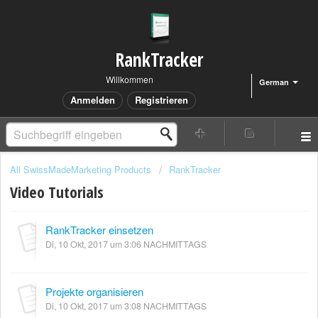
RankTracker
Willkommen
German
Anmelden
Registrieren
All SwissMadeMarketing Products
RankTracker
Video Tutorials
RankTracker einsetzen
Di, 10 Okt, 2017 um 3:06 NACHMITTAGS
Projekte organisieren
Di, 10 Okt, 2017 um 3:08 NACHMITTAGS