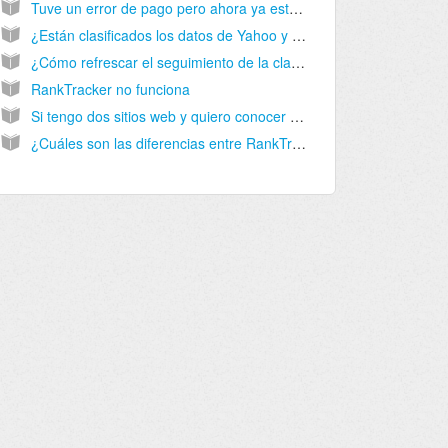
Tuve un error de pago pero ahora ya estará todo arreglado, desde que se produjo el problema RankTracker a parado de seguir mis proyectos.
¿Están clasificados los datos de Yahoo y Bing en RankTracker?
¿Cómo refrescar el seguimiento de la clasificación de una URL al instante? ¿Es posible?
RankTracker no funciona
Si tengo dos sitios web y quiero conocer el ranking para la palabra clave “entrenamiento de perro” en ambos dos sitios, ¿estaria usado 2 o una palabra clave?
¿Cuáles son las diferencias entre RankTracker y las otras herramientas similares?