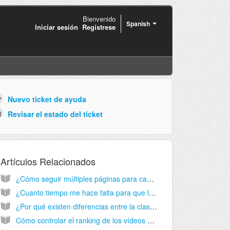
Bienvenido
Spanish
Iniciar sesión
Regístrese
Nuevo ticket de ayuda
Revisar el estado del ticket
Artículos Relacionados
¿Cómo seguir múltiples páginas para cada palabra clave en RankTracker y no solamente la primera página encontrada?
¿Cuanto tiempo me hace falta para que los resultados empiecen a aparecer en RankTracker?
¿Por qué existen diferencias entre la classification que obtengo en el informe de RankTracker y la clasificación de Google?
Cómo controlar el ranking de los vídeos en YouTube con RankTracker