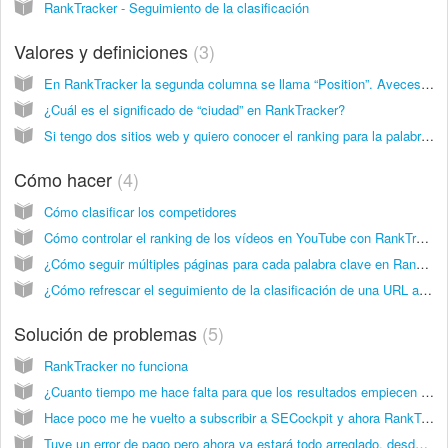
RankTracker - Seguimiento de la clasificación
Valores y definiciones
3
En RankTracker la segunda columna se llama “Position”. Aveces se pueden ver este símbolo “?” en esa columna. ¿Es que significa que la palabra clave no está clasificada?
¿Cuál es el significado de “ciudad” en RankTracker?
Si tengo dos sitios web y quiero conocer el ranking para la palabra clave “entrenamiento de perro” en ambos dos sitios, ¿estaria usado 2 o una palabra clave?
Cómo hacer
4
Cómo clasificar los competidores
Cómo controlar el ranking de los vídeos en YouTube con RankTracker
¿Cómo seguir múltiples páginas para cada palabra clave en RankTracker y no solamente la primera página encontrada?
¿Cómo refrescar el seguimiento de la clasificación de una URL al instante? ¿Es posible?
Solución de problemas
5
RankTracker no funciona
¿Cuanto tiempo me hace falta para que los resultados empiecen a aparecer en RankTracker?
Hace poco me he vuelto a subscribir a SECockpit y ahora RankTracker no muestra ningún cambio para todos los sitios web que deseo seguir. El gráfico me indica solamente líneas rectas o nada.
Tuve un error de pago pero ahora ya estará todo arreglado, desde que se produjo el problema RankTracker a parado de seguir mis proyectos.