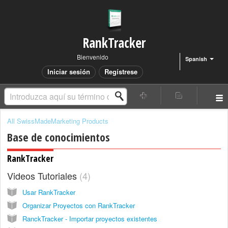
RankTracker
Bienvenido
Spanish
Iniciar sesión
Regístrese
All SwissMadeMarketing Products
Base de conocimientos
RankTracker
Videos Tutoriales
4
Usar RankTracker
Organizar Proyectos con RankTracker
RanckTracker - Importar proyectos existentes