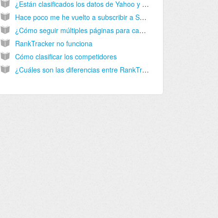
¿Están clasificados los datos de Yahoo y Bing en RankTracker?
Hace poco me he vuelto a subscribir a SECockpit y ahora RankTracker no muestra ningún cambio para todos los sitios web que deseo seguir. El gráfico me indica solamente líneas rectas o nada.
¿Cómo seguir múltiples páginas para cada palabra clave en RankTracker y no solamente la primera página encontrada?
RankTracker no funciona
Cómo clasificar los competidores
¿Cuáles son las diferencias entre RankTracker y las otras herramientas similares?