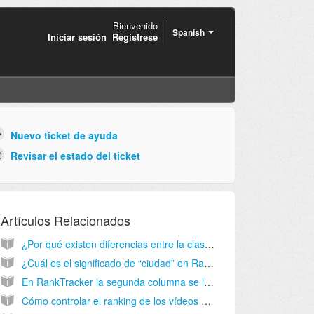
Bienvenido
Spanish
Iniciar sesión
Regístrese
Nuevo ticket de ayuda
Revisar el estado del ticket
Artículos Relacionados
¿Por qué existen diferencias entre la classification que obtengo en el informe de RankTracker y la clasificación de Google?
¿Cuál es el significado de “ciudad” en RankTracker?
En RankTracker la segunda columna se llama “Position”. Aveces se pueden ver este símbolo “?” en esa columna. ¿Es que significa que la palabra clave no está clasificada?
Cómo controlar el ranking de los vídeos en YouTube con RankTracker