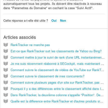
automatiquement tous les projets. Ils doivent être réactivés à nouveau
dans "Parametres du Domaine" en cochant la case "Suivi Actif".
Cette réponse a-t-elle été utile ?
Oui
Non
Articles associés
RankTracker ne marche pas
Est-ce que RankTracker suit les classements de Yahoo ou Bing?
Comment mettre à jour le suivi de rank d'une URL instantanément? Est-ce possible?
Je me suis récemment réabonné à SECockpit, mais maintenant RankTracker n'affiche pas de données pour les sites et mots-clés que je suis. Le graphique n'affiche que des lignes droites ou rien du tout.
Comment suivre le classement de vidéos de YouTube sur RankTracker? Est-ce possible?
Comment suivre le classement de mes concurrents?
Comment suivre plusieurs pages d'un site sur RankTracker, pas seulement la première page trouvée pour chaque mot-clé?
Pourquoi il y a des différences entre le classement affiché dans le rapport et le classement sur Google?
Dans RankTracker, la deuxième colonne s'appelle "Position". Des fois il y a un signe "?" qui apparait dans cette colonne. Est-ce que ça veut dire que ce mot-clé n'est pas classé du tout?
Quelle est la difference entre RankTracker et d'autres produits similaires?