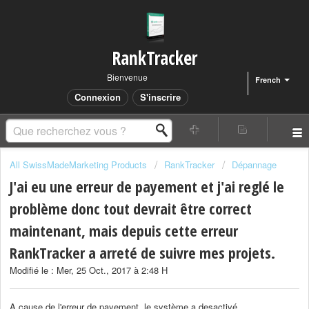
RankTracker
Bienvenue
French
Connexion
S'inscrire
All SwissMadeMarketing Products
RankTracker
Dépannage
J'ai eu une erreur de payement et j'ai reglé le
problème donc tout devrait être correct
maintenant, mais depuis cette erreur
RankTracker a arreté de suivre mes projets.
Modifié le : Mer, 25 Oct., 2017 à 2:48 H
A cause de l'erreur de payement, le système a desactivé