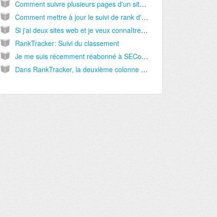
Comment suivre plusieurs pages d'un site sur RankTracker, pas seulement la première page trouvée pour chaque mot-clé?
Comment mettre à jour le suivi de rank d'une URL instantanément? Est-ce possible?
Si j'ai deux sites web et je veux connaître mon classement pour le mot clé "chien" pour les deux sites, je dépense 2 mots-clés ou 1 seul mot-clé?
RankTracker: Suivi du classement
Je me suis récemment réabonné à SECockpit, mais maintenant RankTracker n'affiche pas de données pour les sites et mots-clés que je suis. Le graphique n'affiche que des lignes droites ou rien du tout.
Dans RankTracker, la deuxième colonne s'appelle "Position". Des fois il y a un signe "?" qui apparait dans cette colonne. Est-ce que ça veut dire que ce mot-clé n'est pas classé du tout?