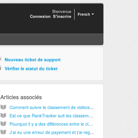
Bienvenue
French
Connexion
S'inscrire
Nouveau ticket de support
Vérifier le statut du ticket
Articles associés
Comment suivre le classement de vidéos de YouTube sur RankTracker? Est-ce possible?
Est-ce que RankTracker suit les classements de Yahoo ou Bing?
Pourquoi il y a des différences entre le classement affiché dans le rapport et le classement sur Google?
J'ai eu une erreur de payement et j'ai reglé le problème donc tout devrait être correct maintenant, mais depuis cette erreur RankTracker a arreté de suivre mes projets.